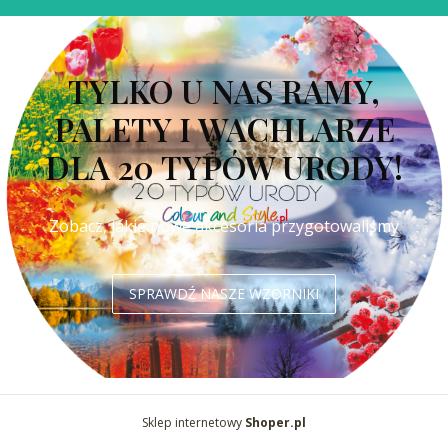
TYLKO U NAS RAMY,
PALETY I WACHLARZE
DLA 20 TYPÓW URODY!
Zobacz, jakie nowe akcesoria przygotowaliśmy
SPRAWDŹ NASZE WZORNIKI
Sklep internetowy
Shoper.pl