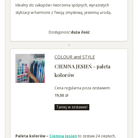
Idealny do zakupów i tworzenia spójnych, wyrazistych
stylizacji w harmonii z Twoją zmysłową, jesienną urodą.
Dostępność:
duża ilość
+
COLOUR and STYLE
CIEMNA JESIEŃ - paleta
kolorów
Cena regularna poza zestawem:
19,00 zł
Taniej w zestawie!
Paleta kolorów –
Ciemna Jesień
to zestaw 24 ciepłych,