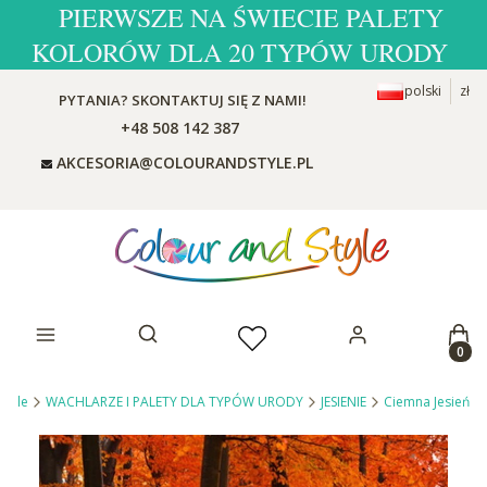
PIERWSZE NA ŚWIECIE PALETY
KOLORÓW DLA 20 TYPÓW URODY
polski
zł
PYTANIA? SKONTAKTUJ SIĘ Z NAMI!
+48 508 142 387
AKCESORIA@COLOURANDSTYLE.PL
Prod
Otwórz wyszukiwarkę
Style
WACHLARZE I PALETY DLA TYPÓW URODY
JESIENIE
Ciemna Jesień