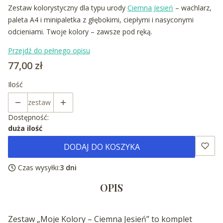
Zestaw kolorystyczny dla typu urody
Ciemna Jesień
– wachlarz,
paleta A4 i minipaletka z głębokimi, ciepłymi i nasyconymi
odcieniami. Twoje kolory – zawsze pod ręką.
Przejdź do pełnego opisu
Cena
77,00 zł
Ilość
zestaw
Dostępność:
duża ilość
DODAJ DO KOSZYKA
Czas wysyłki:
3 dni
OPIS
Zestaw „Moje Kolory – Ciemna Jesień” to komplet