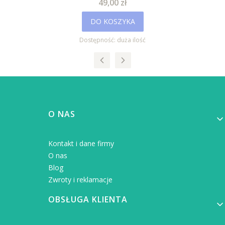
Cena
49,00 zł
DO KOSZYKA
Dostępność:
duża ilość
Linki w stopce
O NAS
Kontakt i dane firmy
O nas
Blog
Zwroty i reklamacje
OBSŁUGA KLIENTA