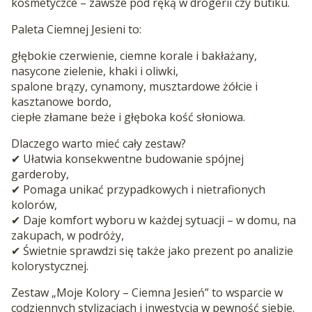
kosmetyczce – zawsze pod ręką w drogerii czy butiku.
Paleta Ciemnej Jesieni to:
głębokie czerwienie, ciemne korale i bakłażany,
nasycone zielenie, khaki i oliwki,
spalone brązy, cynamony, musztardowe żółcie i
kasztanowe bordo,
ciepłe złamane beże i głęboka kość słoniowa.
Dlaczego warto mieć cały zestaw?
✔ Ułatwia konsekwentne budowanie spójnej
garderoby,
✔ Pomaga unikać przypadkowych i nietrafionych
kolorów,
✔ Daje komfort wyboru w każdej sytuacji – w domu, na
zakupach, w podróży,
✔ Świetnie sprawdzi się także jako prezent po analizie
kolorystycznej.
Zestaw „Moje Kolory – Ciemna Jesień” to wsparcie w
codziennych stylizacjach i inwestycja w pewność siebie.