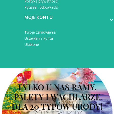
Polityka prywatności
Pytania i odpowiedzi
MOJE KONTO
Twoje zamówienia
Ustawienia konta
Ulubione
TYLKO U NAS RAMY,
PALETY I WACHLARZE
DLA 20 TYPÓW URODY!