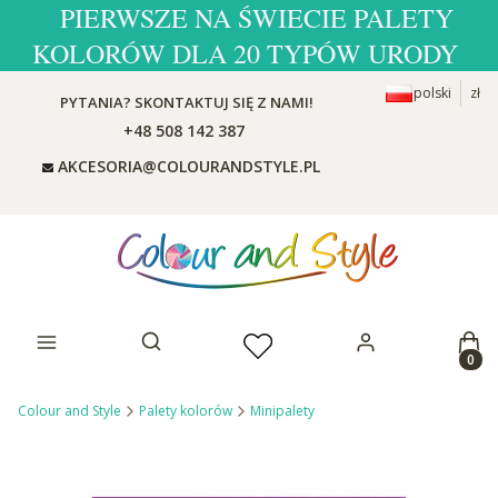
PIERWSZE NA ŚWIECIE PALETY
KOLORÓW DLA 20 TYPÓW URODY
polski
zł
PYTANIA? SKONTAKTUJ SIĘ Z NAMI!
+48 508 142 387
AKCESORIA@COLOURANDSTYLE.PL
Prod
Otwórz wyszukiwarkę
Colour and Style
Palety kolorów
Minipalety