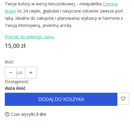
Twoje kolory w wersji kieszonkowej – minipaletka
Ciemna
Jesień
to 24 ciepłe, głębokie i nasycone odcienie zawsze pod
ręką. Idealna do zakupów i planowania stylizacji w harmonii z
Twoją intensywną, jesienną urodą.
Przejdź do pełnego opisu
Cena
15,00 zł
Ilość
szt.
Dostępność:
duża ilość
DODAJ DO KOSZYKA
Czas wysyłki:
3 dni