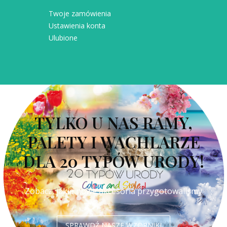
Twoje zamówienia
Ustawienia konta
Ulubione
TYLKO U NAS RAMY,
PALETY I WACHLARZE
DLA 20 TYPÓW URODY!
Zobacz, jakie nowe akcesoria przygotowaliśmy
SPRAWDŹ NASZE WZORNIKI