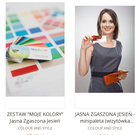
ZESTAW "MOJE KOLORY"
JASNA ZGASZONA JESIEŃ -
Jasna Zgaszona Jesień
minipaleta (wizytówka
PRODUCENT
PRODUCENT
kolorów )
COLOUR AND STYLE
COLOUR AND STYLE