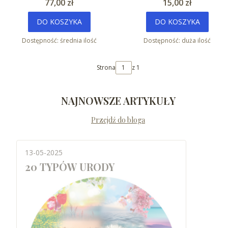
Cena
Cena
77,00 zł
15,00 zł
DO KOSZYKA
DO KOSZYKA
Dostępność:
średnia ilość
Dostępność:
duża ilość
Strona
z 1
NAJNOWSZE ARTYKUŁY
Przejdź do bloga
13-05-2025
20 TYPÓW URODY