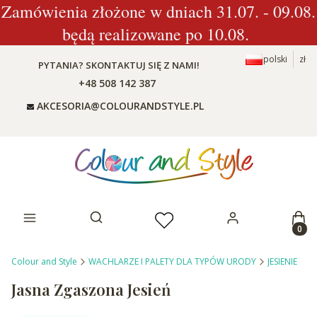
Zamówienia złożone w dniach 31.07. - 09.08.
będą realizowane po 10.08.
polski
zł
PYTANIA? SKONTAKTUJ SIĘ Z NAMI!
+48 508 142 387
AKCESORIA@COLOURANDSTYLE.PL
Prod
Otwórz wyszukiwarkę
Colour and Style
WACHLARZE I PALETY DLA TYPÓW URODY
JESIENIE
Jasna Zgaszona Jesień