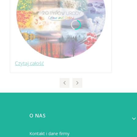
Czytaj całość
Linki w stopce
O NAS
Kontakt i dane firmy