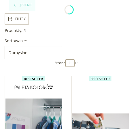
JESIENIE
FILTRY
Produkty:
4
Lista produktów
Sortowanie:
Domyślne
Strona
z 1
BESTSELLER
BESTSELLER