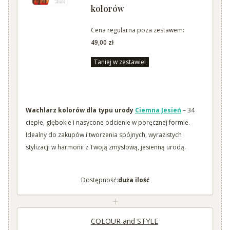
kolorów
Cena regularna poza zestawem:
49,00 zł
Taniej w zestawie!
Wachlarz kolorów dla typu urody
Ciemna Jesień
– 34
ciepłe, głębokie i nasycone odcienie w poręcznej formie.
Idealny do zakupów i tworzenia spójnych, wyrazistych
stylizacji w harmonii z Twoją zmysłową, jesienną urodą.
Dostępność:
duża ilość
+
COLOUR and STYLE