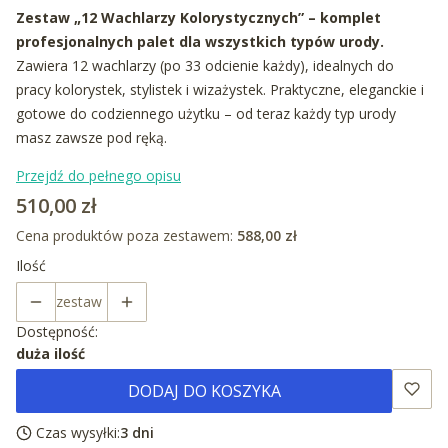
Zestaw „12 Wachlarzy Kolorystycznych” – komplet
profesjonalnych palet dla wszystkich typów urody.
Zawiera 12 wachlarzy (po 33 odcienie każdy), idealnych do
pracy kolorystek, stylistek i wizażystek. Praktyczne, eleganckie i
gotowe do codziennego użytku – od teraz każdy typ urody
masz zawsze pod ręką.
Przejdź do pełnego opisu
Cena
510,00 zł
Cena produktów poza zestawem:
588,00 zł
Ilość
zestaw
Dostępność:
duża ilość
DODAJ DO KOSZYKA
Czas wysyłki:
3 dni