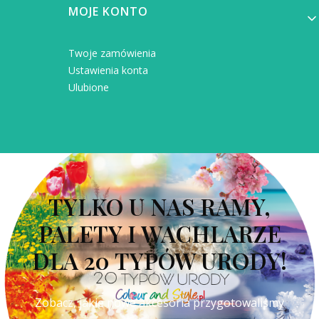
MOJE KONTO
Twoje zamówienia
Ustawienia konta
Ulubione
TYLKO U NAS RAMY,
PALETY I WACHLARZE
DLA 20 TYPÓW URODY!
Zobacz, jakie nowe akcesoria przygotowaliśmy