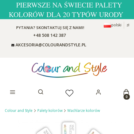
PIERWSZE NA ŚWIECIE PALETY
KOLORÓW DLA 20 TYPÓW URODY
polski
zł
PYTANIA? SKONTAKTUJ SIĘ Z NAMI!
+48 508 142 387
AKCESORIA@COLOURANDSTYLE.PL
Prod
Otwórz wyszukiwarkę
Colour and Style
Palety kolorów
Wachlarze kolorów