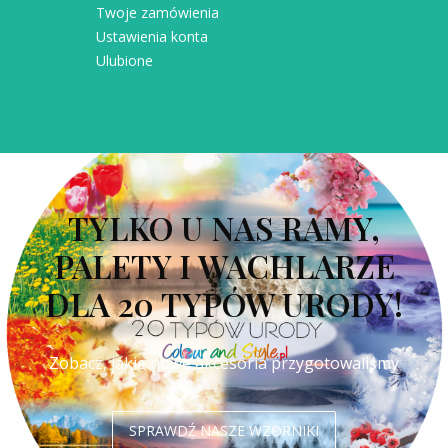
Twoje zamówienia
Ustawienia konta
Ulubione
TYLKO U NAS RAMY,
PALETY I WACHLARZE
DLA 20 TYPÓW URODY!
Zobacz, jakie nowe akcesoria przygotowaliśmy
SPRAWDŹ NASZE WZORNIKI