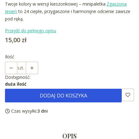
Twoje kolory w wersji kieszonkowej – minipaletka
Zgaszona
Jesień
to 24 ciepłe, przygaszone i harmonijne odcienie zawsze
pod ręką.
Przejdź do pełnego opisu
Cena
15,00 zł
Ilość
szt.
Dostępność:
duża ilość
DODAJ DO KOSZYKA
Czas wysyłki:
3 dni
OPIS