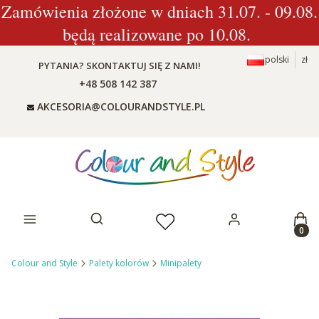
Zamówienia złożone w dniach 31.07. - 09.08.
będą realizowane po 10.08.
polski
zł
PYTANIA? SKONTAKTUJ SIĘ Z NAMI!
+48 508 142 387
AKCESORIA@COLOURANDSTYLE.PL
Prod
Otwórz wyszukiwarkę
Colour and Style
Palety kolorów
Minipalety