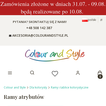
Zamówienia złożone w dniach 31.07. - 09.08.
będą realizowane po 10.08.
polski
zł
PYTANIA? SKONTAKTUJ SIĘ Z NAMI!
+48 508 142 387
AKCESORIA@COLOURANDSTYLE.PL
Prod
Otwórz wyszukiwarkę
Colour and Style
Dla kolorysty
Ramy i tablice kolorystyczne
Ramy atrybutów