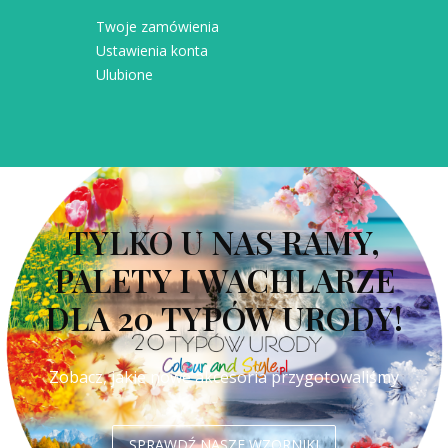
Twoje zamówienia
Ustawienia konta
Ulubione
TYLKO U NAS RAMY,
PALETY I WACHLARZE
DLA 20 TYPÓW URODY!
Zobacz, jakie nowe akcesoria przygotowaliśmy
SPRAWDŹ NASZE WZORNIKI