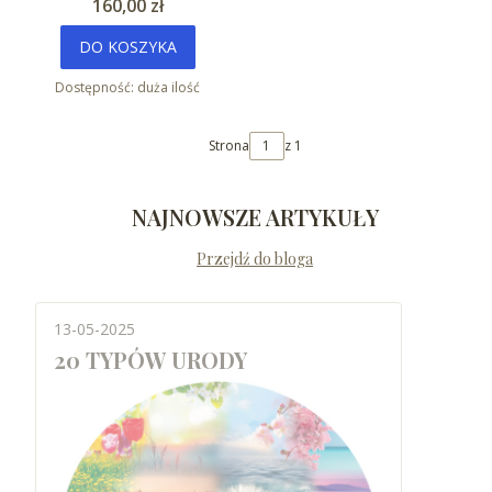
Cena
160,00 zł
DO KOSZYKA
Dostępność:
duża ilość
Strona
z 1
NAJNOWSZE ARTYKUŁY
Przejdź do bloga
13-05-2025
20 TYPÓW URODY