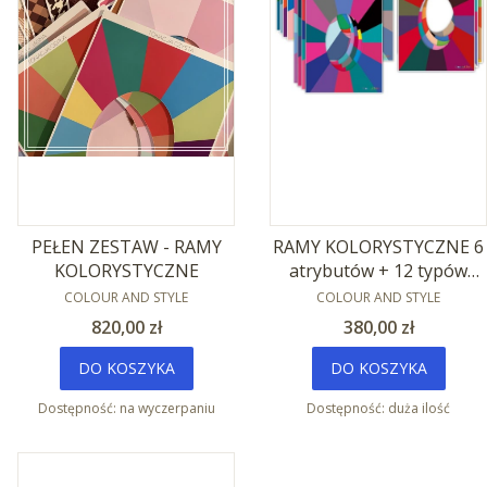
PEŁEN ZESTAW - RAMY
RAMY KOLORYSTYCZNE 6
KOLORYSTYCZNE
atrybutów + 12 typów
PRODUCENT
PRODUCENT
urody
COLOUR AND STYLE
COLOUR AND STYLE
Cena
Cena
820,00 zł
380,00 zł
DO KOSZYKA
DO KOSZYKA
Dostępność:
na wyczerpaniu
Dostępność:
duża ilość