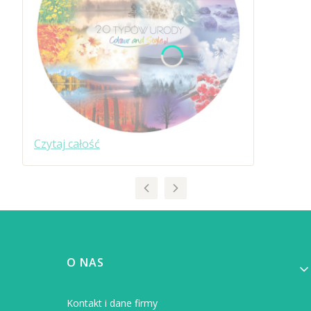
Czytaj całość
Linki w stopce
O NAS
Kontakt i dane firmy